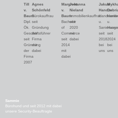
Till
Agnes
Margreet
Johanna
Jakub
Mykha
v.
Schönfeld
v.
Nieland
Handzel
Dobri
Baum
Bürokauffrau
Baum
Immobilienkauffrau
Handwerke
Handw
Dipl.
seit
Bachelor
seit
u.
u.
Ök.
Gründung
of
2020
Sanierungs
Hausm
Geschäftsführer
der
Commerce
mit
seit
seit
seit
Firma
seit
dabei
2018
2024
Gründung
mit
2014
bei
bei
der
dabei
mit
uns
uns
Firma
dabei
2007
Sammie
Bürohund und seit 2012 mit dabei
unsere Security-Beauftragte