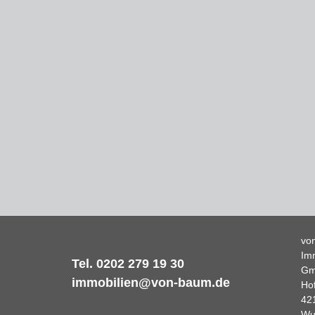
vo
Im
Tel. 0202 279 19 30
G
immobilien@von-baum.de
Ho
42
Wu